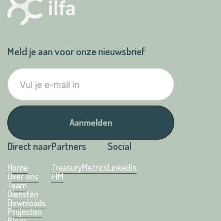
Meld je aan voor onze nieuwsbrief
Direct naar
Partners
Social
Home
TreasuryMetrics
LinkedIn
Over ons
FIM
Team
Diensten
Downloads
Projecten
Blogs